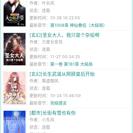
作者：
叶长风
状态：连载
更新时间：10-28 16:22:05
最新章节：
第1008章 神仙眷侣（大结局）
[玄幻]圣女大人，我只是个杂役啊
作者：
万里长安风
状态：连载
更新时间：11-27 00:34:25
最新章节：
第一卷 第181章 大结局
[玄幻]长生武道从照顾皇后开始
作者：
乘虚御风
状态：连载
更新时间：10-24 15:46:59
最新章节：
完结感言
[都市]长街有雪也有你
作者：
小东风
状态：连载