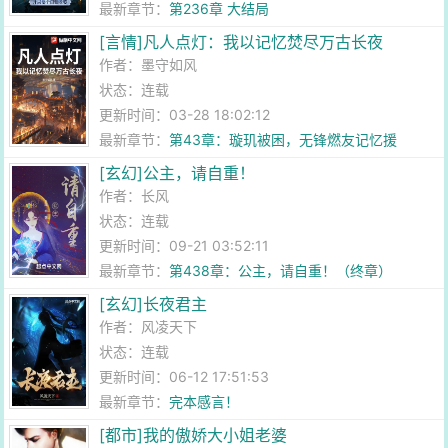
最新章节：
第236章 大结局
[言情]凡人点灯：我以记忆焚尽万古长夜
作者：
墨守如风
状态：连载
更新时间：03-28 18:02:12
最新章节：
第43章：璇玑被困，无锋燃友记忆援
[玄幻]公主，请自重！
作者：
长风
状态：连载
更新时间：09-21 03:52:11
最新章节：
第438章：公主，请自重！（终章）
[玄幻]长夜君主
作者：
风凌天下
状态：连载
更新时间：06-12 17:51:53
最新章节：
完本感言！
[都市]我的傲娇大小姐老婆