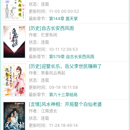
状态：连载
更新时间：11-05 00:50:52
最新章节：
第144章 震天掌
[历史]自古长安西风雨
作者：
忙里有闲
状态：连载
更新时间：10-11 12:39:53
最新章节：
第579章 自古长安西风雨
[历史]迎娶长乐，岳父李世民赚麻了
作者：
笑看风云再起
状态：连载
更新时间：09-19 16:11:58
最新章节：
第六十三章结局
[言情]风水神相：开局娶个白仙老婆
作者：
江南道长
状态：连载
更新时间：11-24 18:49:14