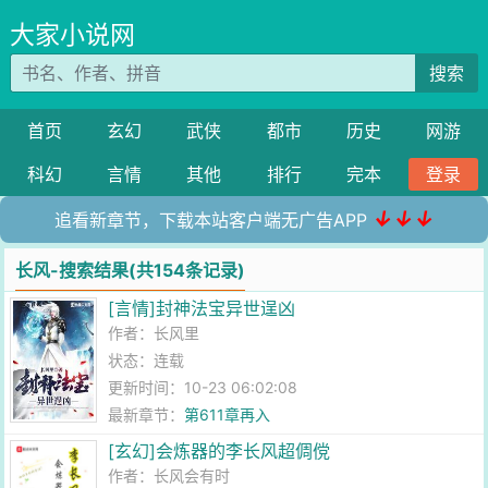
大家小说网
搜索
首页
玄幻
武侠
都市
历史
网游
科幻
言情
其他
排行
完本
登录
↓↓↓
追看新章节，下载本站客户端无广告APP
长风-搜索结果(共154条记录)
[言情]封神法宝异世逞凶
作者：
长风里
状态：连载
更新时间：10-23 06:02:08
最新章节：
第611章再入
[玄幻]会炼器的李长风超倜傥
作者：
长风会有时