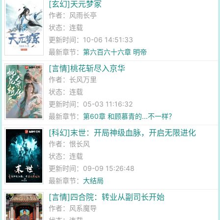
[玄幻]天元梦冢
作者：
风雨长亭
状态：连载
更新时间：10-06 14:51:33
最新章节：
第六百六十六章 明帝
[言情]桃花斩尽入京华
作者：
长风万里
状态：连载
更新时间：05-03 11:16:32
最新章节：
第60章 和顾慕青的...不一样？
[科幻]末世：开局神级血脉，开启无限进化
作者：
恨长风
状态：连载
更新时间：09-09 15:26:48
最新章节：
大结局
[言情]四合院：转业从副司长开始
作者：
风系魔导