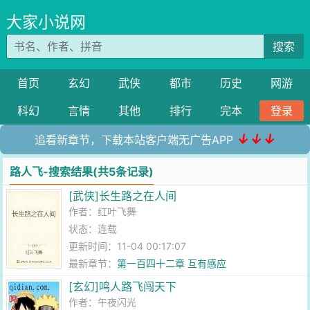
大家小说网
搜索
首页
玄幻
武侠
都市
历史
网游
科幻
言情
其他
排行
完本
登录
↓↓↓
追看新章节，下载本站客户端无广告APP
路人飞-搜索结果(共5条记录)
[武侠]长生路之在人间
作者：
红叶飞舞
状态：连载
更新时间：11-04 00:17:07
最新章节：
第一百四十二章 互有感应
[玄幻]鸣人路飞闯天下
作者：
午夜闪光