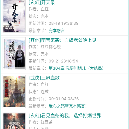
[玄幻]开天录
作者：
血红
状态：完本
更新时间：08-19 19:36:39
最新章节：
完本感言
[其他]萌宝来袭：血族老公晚上见
作者：
红绪拂心绕
状态：完本
更新时间：09-21 23:18:54
最新章节：
第304章 我要叫钥儿（大结局）
[武侠]三界血歌
作者：
血红
状态：连载
更新时间：09-01 04:08:26
最新章节：
我心之殇暨完本感言！
[玄幻]看见血条的我，选择打爆世界
作者：
红豆茶