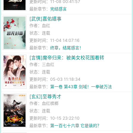
更新时间：11-08 00:41:57
最新章节：
完结感言
[武侠]嘉佑嬉事
作者：
血红
状态：连载
更新时间：11-04 14:07:16
最新章节：
终章，结尾感言！
[言情]魔帝归来：被美女校花围着转
作者：
三血红
状态：连载
更新时间：05-03 11:18:34
最新章节：
第一卷 第43章 剑域！一拳破万法
[玄幻]至尊秀才
作者：
血红槟榔
状态：连载
更新时间：10-15 23:22:10
最新章节：
第一百七十六章 它是装的？