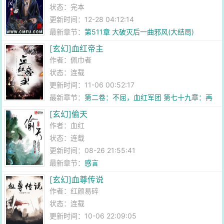
状态：完本
更新时间：12-28 04:12:14
最新章节：
第511章 大破灭后一曲邪风(大结局)
[玄幻]血红帝主
作者：
佩巾者
状态：连载
更新时间：11-06 00:52:17
最新章节：
第二卷：不屈，血红军团 第七十九章：再
遇艾芯芸
[玄幻]偷天
作者：
血红
状态：连载
更新时间：08-26 21:55:41
最新章节：
感言
[玄幻]血尊传说
作者：
红颜易碎
状态：连载
更新时间：10-06 22:09:05