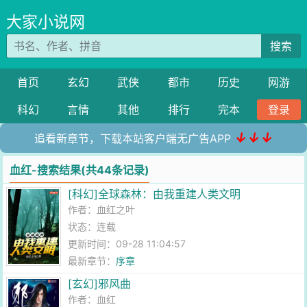
大家小说网
搜索
首页
玄幻
武侠
都市
历史
网游
科幻
言情
其他
排行
完本
登录
↓↓↓
追看新章节，下载本站客户端无广告APP
血红-搜索结果(共44条记录)
[科幻]全球森林：由我重建人类文明
作者：
血红之叶
状态：连载
更新时间：09-28 11:04:57
最新章节：
序章
[玄幻]邪风曲
作者：
血红