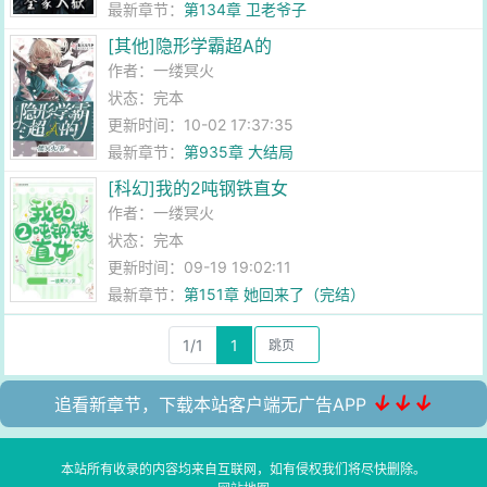
最新章节：
第134章 卫老爷子
[其他]隐形学霸超A的
作者：
一缕冥火
状态：完本
更新时间：10-02 17:37:35
最新章节：
第935章 大结局
[科幻]我的2吨钢铁直女
作者：
一缕冥火
状态：完本
更新时间：09-19 19:02:11
最新章节：
第151章 她回来了（完结）
1/1
1
↓↓↓
追看新章节，下载本站客户端无广告APP
本站所有收录的内容均来自互联网，如有侵权我们将尽快删除。