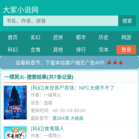
大家小说网
搜索
首页
玄幻
武侠
都市
历史
网游
科幻
言情
其他
排行
完本
登录
↓↓↓
追看新章节，下载本站客户端无广告APP
一缕冥火-搜索结果(共7条记录)
[科幻]末世丧尸农场：NPC大佬不干了
作者：
一缕冥火
状态：连载
更新时间：06-30 03:30:02
最新章节：
第264章 大结局
[科幻]食鬼猎人
作者：
一缕冥火