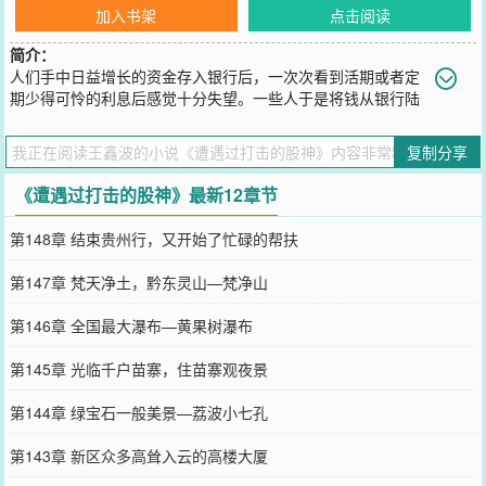
加入书架
点击阅读
简介：
人们手中日益增长的资金存入银行后，一次次看到活期或者定
期少得可怜的利息后感觉十分失望。一些人于是将钱从银行陆
陆续续取出来。我们看到、了解到期货市场、股市市场有越来越多的
人们翻云覆雨异常激烈拼搏。我俩立即决定杀入这个激烈资本市场冲
复制分享
锋陷阵。随后一次次激动人心的搏杀，就此展现在我们面前。
您要是觉得《
遭遇过打击的股神
》还不错的话请不要忘记向您QQ群和
《遭遇过打击的股神》最新12章节
微博微信里的朋友推荐哦！
第148章 结束贵州行，又开始了忙碌的帮扶
第147章 梵天净土，黔东灵山—梵净山
第146章 全国最大瀑布—黄果树瀑布
第145章 光临千户苗寨，住苗寨观夜景
第144章 绿宝石一般美景—荔波小七孔
第143章 新区众多高耸入云的高楼大厦