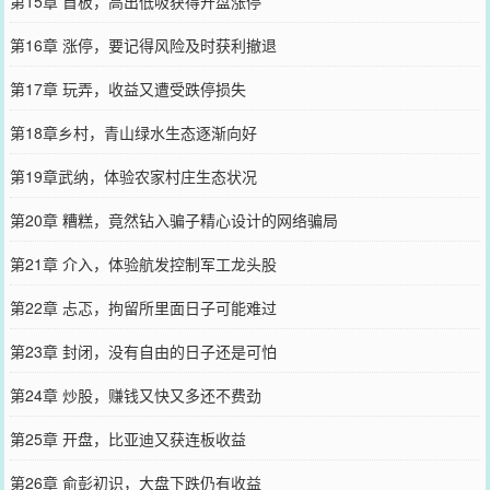
第15章 首板，高出低吸获得开盘涨停
第16章 涨停，要记得风险及时获利撤退
第17章 玩弄，收益又遭受跌停损失
第18章乡村，青山绿水生态逐渐向好
第19章武纳，体验农家村庄生态状况
第20章 糟糕，竟然钻入骗子精心设计的网络骗局
第21章 介入，体验航发控制军工龙头股
第22章 忐忑，拘留所里面日子可能难过
第23章 封闭，没有自由的日子还是可怕
第24章 炒股，赚钱又快又多还不费劲
第25章 开盘，比亚迪又获连板收益
第26章 俞彭初识，大盘下跌仍有收益