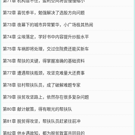
第71章 机构靠不住，盈利空间将会慢慢缩小
第72章 喜忧参半，勉强解决了选股方向问题
第73章 夜幕下的城市异常繁华，小广场极其热闹
第74章 尘埃落定，学好书中内容提升炒股水平
第75章 车祸即将处理，交过住院费还能买新车
第76章 帮扶的关键，得掌握准确的基础资料
第77章 遭遇帮扶瓶颈，攻坚克难量大还费事
第78章 驻村帮扶队员，成了破解难题专家
第79章 扶贫攻坚路上，依然存在很多复杂问题
第80章 献计献策，得有眼光的帮扶队
第81章 脱贫得攻坚，帮扶队员赶紧往前冲
第82章 他乡遇故知，都为脱贫致富共同目的