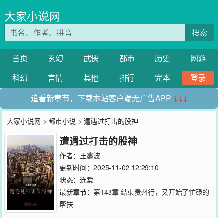
大家小说网
搜索
首页
玄幻
武侠
都市
历史
网游
科幻
言情
其他
排行
完本
登录
追看新章节，下载本站客户端无广告APP
↓↓↓
大家小说网
>
都市小说
> 遭遇过打击的股神
遭遇过打击的股神
作者：
王鑫波
更新时间：2025-11-02 12:29:10
状态：连载
最新章节：
第148章 结束贵州行，又开始了忙碌的
帮扶