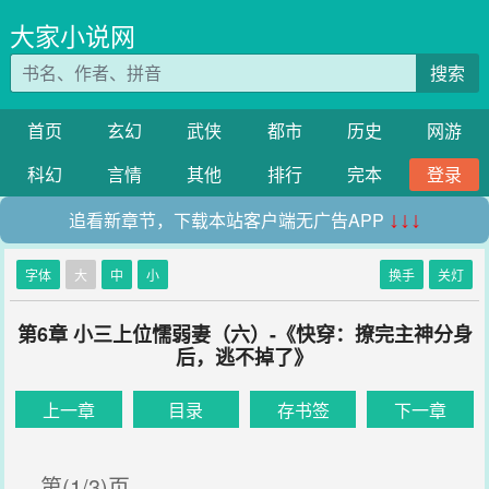
大家小说网
搜索
首页
玄幻
武侠
都市
历史
网游
科幻
言情
其他
排行
完本
登录
追看新章节，下载本站客户端无广告APP
↓↓↓
字体
大
中
小
换手
关灯
第6章 小三上位懦弱妻（六）-《快穿：撩完主神分身
后，逃不掉了》
上一章
目录
存书签
下一章
第(1/3)页