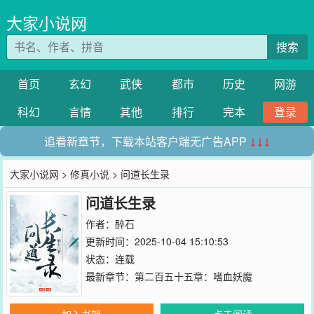
大家小说网
搜索
首页
玄幻
武侠
都市
历史
网游
科幻
言情
其他
排行
完本
登录
追看新章节，下载本站客户端无广告APP
↓↓↓
大家小说网
>
修真小说
> 问道长生录
问道长生录
作者：
醉石
更新时间：2025-10-04 15:10:53
状态：连载
最新章节：
第二百五十五章：嗜血妖魔
加入书架
点击阅读