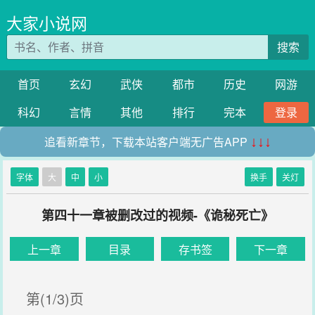
大家小说网
搜索
首页
玄幻
武侠
都市
历史
网游
科幻
言情
其他
排行
完本
登录
追看新章节，下载本站客户端无广告APP
↓↓↓
字体
大
中
小
换手
关灯
第四十一章被删改过的视频-《诡秘死亡》
上一章
目录
存书签
下一章
第(1/3)页