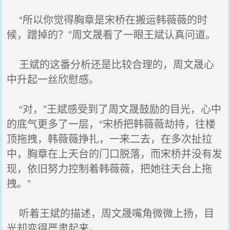
“所以你觉得胸章是宋桥在搬运韩薇薇的时
候，蹭掉的？”周文晟看了一眼王斌认真问道。
王斌的这番分析还是比较合理的，周文晟心
中升起一丝欣慰感。
“对，”王斌感受到了周文晟鼓励的目光，心中
的底气更多了一层，“宋桥把韩薇薇劫持，往楼
顶拖拽，韩薇薇挣扎，一来二去，在多次扯拉
中，胸章在上天台的门口脱落，而宋桥并没有发
现，依旧努力控制着韩薇薇，把她往天台上拖
拽。”
听着王斌的描述，周文晟嘴角微微上扬，目
光却变得严肃起来。