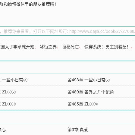
Q群和微博微信里的朋友推荐哦！
庆国太子李承乾开始
、
冰恒之界
、
诡秘死亡
、
快穿系统：男主别着急！
章 一些小日常③
第493章 一些小日常②
章 ZL②②
第489章 番外之几个配角
章 ZL①⑨
第485章 ZL①⑧
决心
第3章 真爱