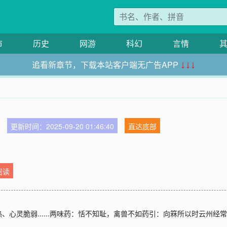
市
历史
网游
科幻
言情
追看新章节，下载本站客户端无广告APP
↓↓↓
更新时间：2025-09-20 01:46:40
直达底部
阅读
、心灵脆弱......两味药：恬不知耻，禽兽不如药引：向箖所以时云州