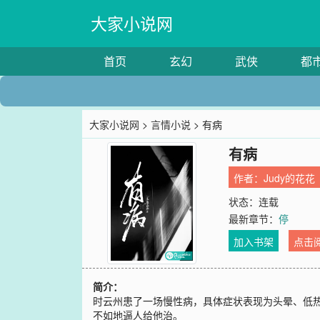
大家小说网
首页
玄幻
武侠
都
大家小说网
>
言情小说
> 有病
有病
作者：
Judy的花花
状态：连载
最新章节：
停
加入书架
点击
简介：
时云州患了一场慢性病，具体症状表现为头晕、低热
不如地逼人给他治。