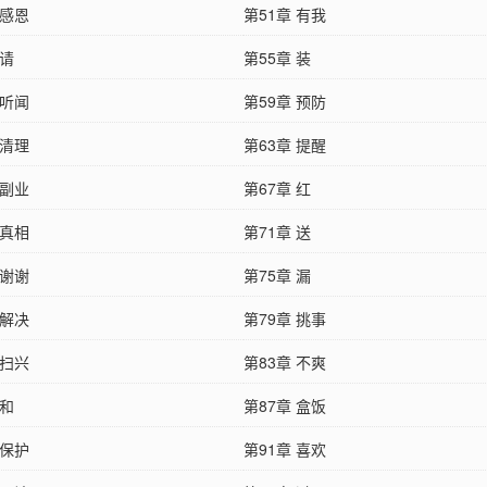
 感恩
第51章 有我
 请
第55章 装
 听闻
第59章 预防
 清理
第63章 提醒
 副业
第67章 红
 真相
第71章 送
 谢谢
第75章 漏
 解决
第79章 挑事
 扫兴
第83章 不爽
 和
第87章 盒饭
 保护
第91章 喜欢