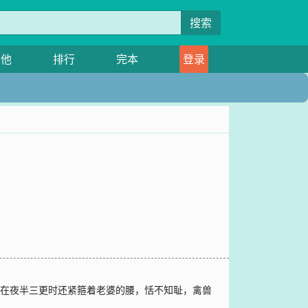
搜索
其他
排行
完本
登录
经常在夜半三更时还紧箍着老婆的腰，恬不知耻，禽兽