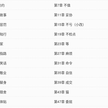
赴约
第7章 不值
 故事
第11章 妥协
 惩罚
第15章 不亏（小改）
 陆行
第19章 不检点
 家
第23章 等
 指路
第27章 麻烦
 笑话
第31章 命令
 敬业
第35章 自信
 替身
第39章 成交
 宿舍
第43章 猫
 体贴
第47章 委屈