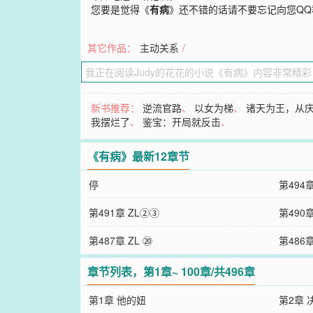
您要是觉得《
有病
》还不错的话请不要忘记向您Q
其它作品：
主动关系
/
新书推荐：
逆流官路
、
以女为梯
、
诸天为王，从
我摆烂了
、
鉴宝：开局就反击
、
《有病》最新12章节
停
第494
第491章 ZL②③
第490
第487章 ZL ⑳
第486
章节列表，第1章~ 100章/共496章
第1章 他的妞
第2章 