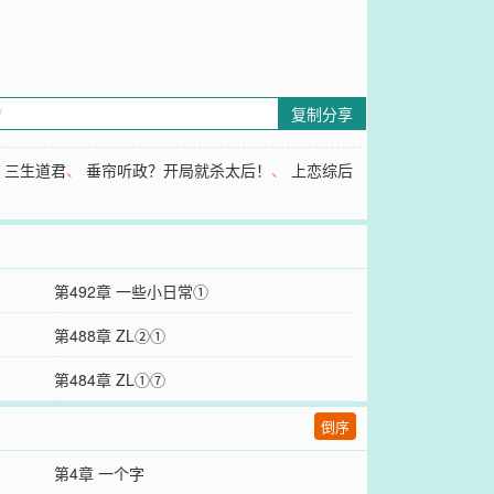
复制分享
、
三生道君
、
垂帘听政？开局就杀太后！
、
上恋综后
第492章 一些小日常①
第488章 ZL②①
第484章 ZL①⑦
倒序
第4章 一个字