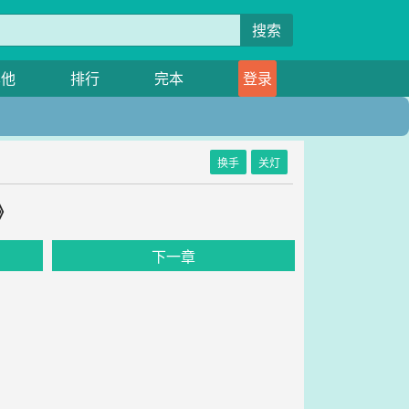
搜索
其他
排行
完本
登录
换手
关灯
》
下一章