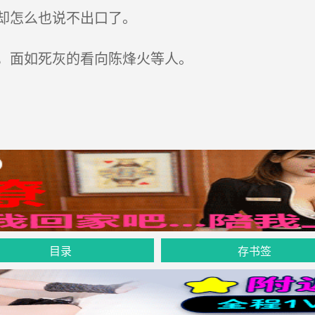
却怎么也说不出口了。
，面如死灰的看向陈烽火等人。
目录
存书签