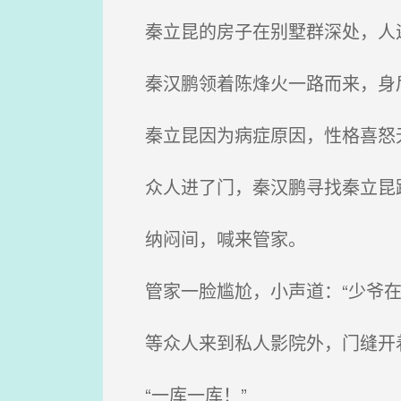
秦立昆的房子在别墅群深处，人
秦汉鹏领着陈烽火一路而来，身后
秦立昆因为病症原因，性格喜怒无
众人进了门，秦汉鹏寻找秦立昆
纳闷间，喊来管家。
管家一脸尴尬，小声道：“少爷在
等众人来到私人影院外，门缝开
“一库一库！”