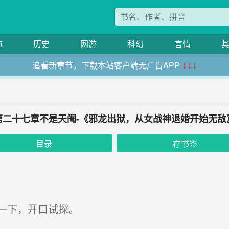
市
历史
网游
科幻
言情
追看新章节，下载本站客户端无广告APP
↓↓↓
第二十七章不是天阉-《邪龙出狱，从女战神退婚开始无敌
目录
存书签
一下，开口试探。