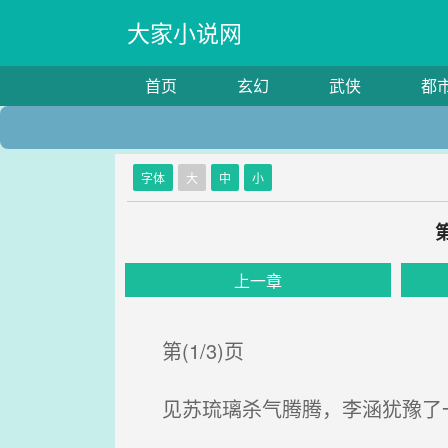
大家小说网
首页
玄幻
武侠
都
字体
大
中
小
上一章
第(1/3)页
见苏琉璃杀气腾腾，李涵犹豫了