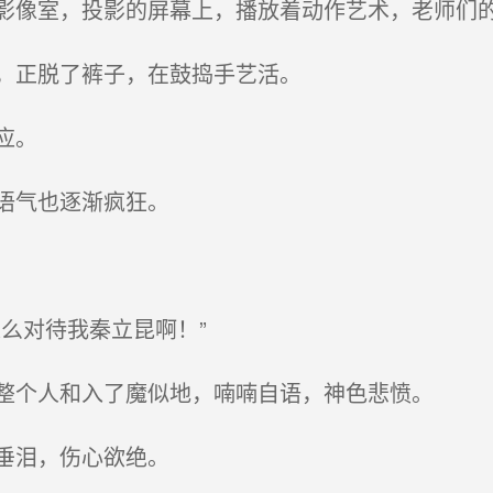
像室，投影的屏幕上，播放着动作艺术，老师们
，正脱了裤子，在鼓捣手艺活。
应。
语气也逐渐疯狂。
么对待我秦立昆啊！”
整个人和入了魔似地，喃喃自语，神色悲愤。
垂泪，伤心欲绝。